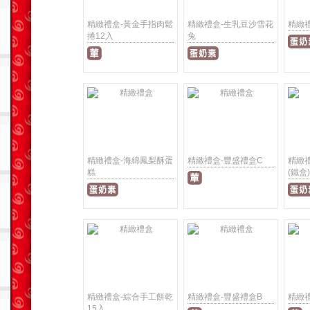
精緻禮盒-黃金手指肉鬆
精緻禮盒-生乳豆沙雪花
精緻
捲12入
兔
精緻禮盒-海綿鳳梨酥蛋
精緻禮盒-豐盛禮盒C
精緻
糕
(鐵盒)
精緻禮盒-綜合手工餅乾
精緻禮盒-豐盛禮盒B
精緻
15入