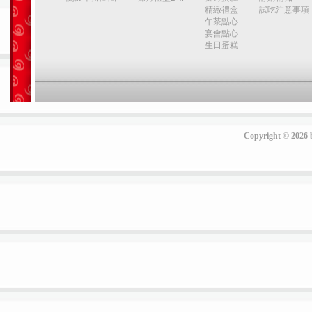
精緻禮盒
試吃注意事項
午茶點心
宴會點心
生日蛋糕
Copyright © 2026 b