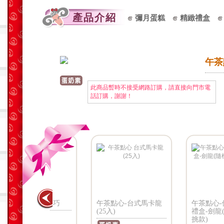
產品介紹
彌月蛋糕
精緻禮盒
午茶
此商品暫時不接受網路訂購，請直接向門市電
話訂購，謝謝！
-濃郁黑巧
午茶點心-台式馬卡龍
午茶點心-侏儸紀化
(25入)
禮盒-劍龍(隨機出
挑款)