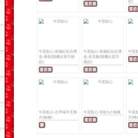
款)
午茶點心-侏儸紀化石禮
午茶點心-侏儸紀化石禮
午茶
盒-暴龍(隨機出貨不挑
盒-長毛象(隨機出貨不
款)
挑款)
午茶點心-古早味牛舌脆
午茶點心-有餡's小海螺
午茶
片(椒鹽)
片(蜂