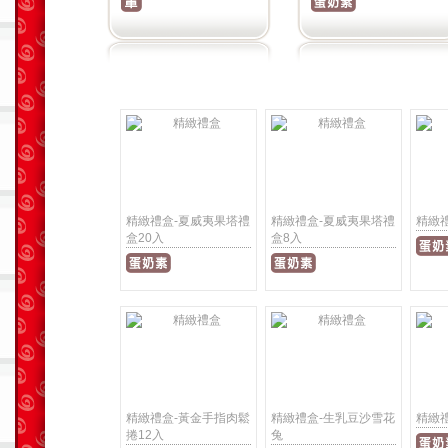
精緻禮盒-夏威夷果塔禮
精緻禮盒-夏威夷果塔禮
精緻禮
盒20入
盒8入
精緻禮盒-黃金手指肉鬆
精緻禮盒-生乳豆沙雪花
精緻
捲12入
兔