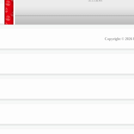
生日蛋糕
Copyright © 2026 b