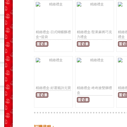
精緻禮盒-日式蝴蝶酥禮
精緻禮盒-堅果麻將巧克
精緻
盒+提袋
力禮盒
禮盒
精緻禮盒-好運籤詩元寶
精緻禮盒-咚咚搶雙獅禮
精緻
盒