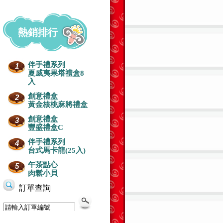
熱銷排行
伴手禮系列
1
夏威夷果塔禮盒8
入
創意禮盒
2
黃金核桃麻將禮盒
創意禮盒
3
豐盛禮盒C
伴手禮系列
4
台式馬卡龍(25入)
午茶點心
5
肉鬆小貝
蛋糕-浪漫
生日蛋糕-芒果+水果
生日蛋糕-水果百