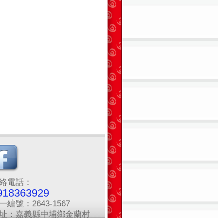
絡電話：
918363929
一編號：2643-1567
址：嘉義縣中埔鄉金蘭村