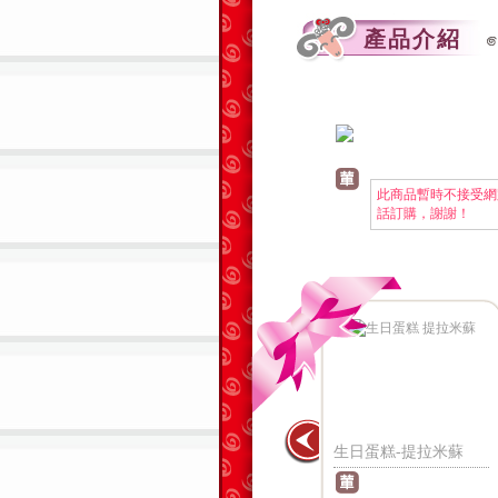
產品介紹
此商品暫時不接受網
話訂購，謝謝！
泥布丁
生日蛋糕-冰淇琳
生日蛋糕-提拉米蘇