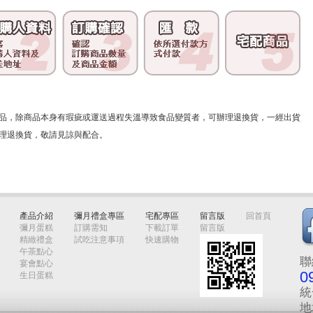
品，除商品本身有瑕疵或運送過程失溫導致食品變質者，可辦理退換貨，一經出貨
理退換貨，敬請見諒與配合。
產品介紹
彌月禮盒專區
宅配專區
留言版
回首頁
彌月蛋糕
訂購需知
下載訂單
留言版
精緻禮盒
試吃注意事項
快速購物
午茶點心
聯
宴會點心
0
生日蛋糕
統
地