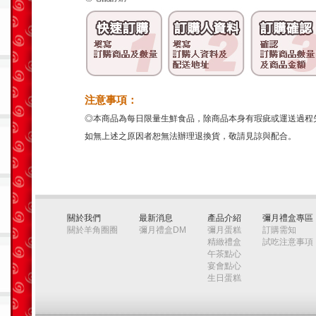
注意事項：
◎本商品為每日限量生鮮食品，除商品本身有瑕疵或運送過程
如無上述之原因者恕無法辦理退換貨，敬請見諒與配合。
關於我們
最新消息
產品介紹
彌月禮盒專區
關於羊角圈圈
彌月禮盒DM
彌月蛋糕
訂購需知
精緻禮盒
試吃注意事項
午茶點心
宴會點心
生日蛋糕