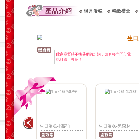
產品介紹
彌月蛋糕
精緻禮盒
生日
此商品暫時不接受網路訂購，請直接向門市電
話訂購，謝謝！
-提拉米蘇
生日蛋糕-招牌羊
生日蛋糕-黑森林