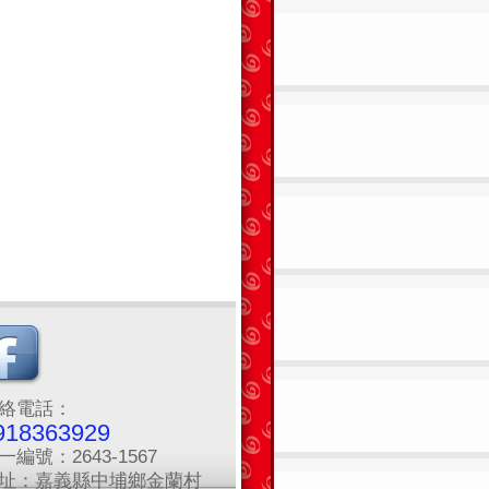
絡電話：
918363929
一編號：2643-1567
址：嘉義縣中埔鄉金蘭村