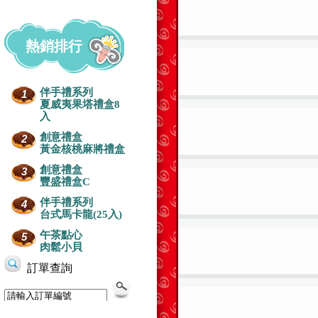
熱銷排行
伴手禮系列
1
夏威夷果塔禮盒8
入
創意禮盒
2
黃金核桃麻將禮盒
創意禮盒
3
豐盛禮盒C
伴手禮系列
4
台式馬卡龍(25入)
午茶點心
5
肉鬆小貝
生日蛋糕-浪漫
生日蛋糕-芒果+水果
生日蛋糕-