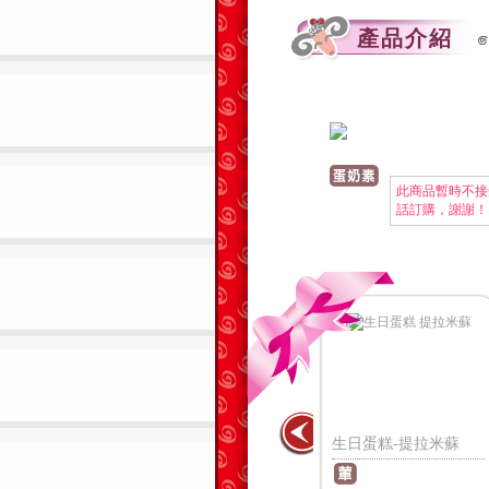
產品介紹
此商品暫時不接
話訂購，謝謝！
-芋泥布丁
生日蛋糕-冰淇琳
生日蛋糕-提拉米蘇