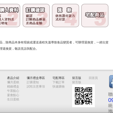
品，除商品本身有瑕疵或運送過程失溫導致食品變質者，可辦理退換貨，一經出貨
理退換貨，敬請見諒與配合。
產品介紹
彌月禮盒專區
宅配專區
留言版
回首頁
彌月蛋糕
訂購需知
下載訂單
留言版
精緻禮盒
試吃注意事項
快速購物
午茶點心
聯
宴會點心
0
生日蛋糕
統
地