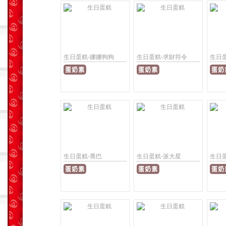
生日蛋糕-娜娜狗狗
生日蛋糕-求財符令
生日
生日蛋糕-喬巴
生日蛋糕-派大星
生日