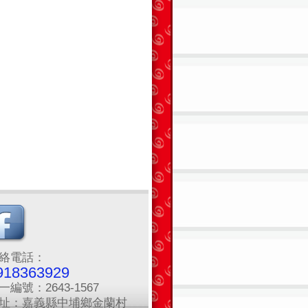
絡電話：
918363929
一編號：2643-1567
址：嘉義縣中埔鄉金蘭村