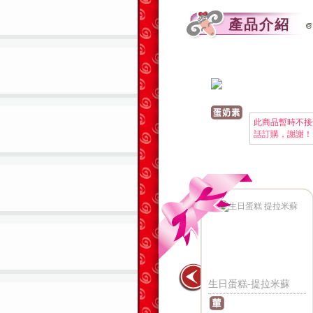
產品介紹
此商品暫時不接
話訂購，謝謝！
-芋泥布丁
生日蛋糕-冰淇琳
生日蛋糕-提拉米蘇