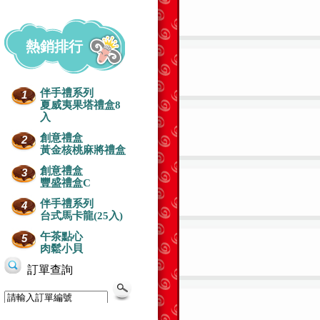
熱銷排行
伴手禮系列
1
夏威夷果塔禮盒8
入
創意禮盒
2
黃金核桃麻將禮盒
創意禮盒
3
豐盛禮盒C
伴手禮系列
4
台式馬卡龍(25入)
午茶點心
5
肉鬆小貝
生日蛋糕-浪漫
生日蛋糕-芒果+水果
生日蛋糕-