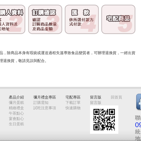
品，除商品本身有瑕疵或運送過程失溫導致食品變質者，可辦理退換貨，一經出貨
理退換貨，敬請見諒與配合。
產品介紹
彌月禮盒專區
宅配專區
留言版
回首頁
彌月蛋糕
訂購需知
下載訂單
留言版
精緻禮盒
試吃注意事項
快速購物
午茶點心
聯
宴會點心
0
生日蛋糕
統
地