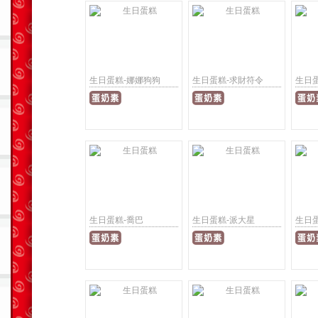
生日蛋糕-娜娜狗狗
生日蛋糕-求財符令
生日
生日蛋糕-喬巴
生日蛋糕-派大星
生日