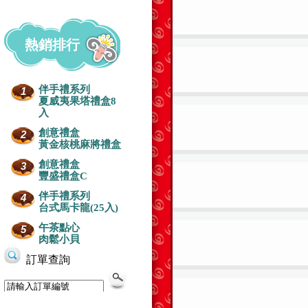
熱銷排行
伴手禮系列
1
夏威夷果塔禮盒8
入
創意禮盒
2
黃金核桃麻將禮盒
創意禮盒
3
豐盛禮盒C
伴手禮系列
4
台式馬卡龍(25入)
午茶點心
5
肉鬆小貝
蛋糕-芒果+水果
生日蛋糕-水果百匯
生日蛋糕-芋泥