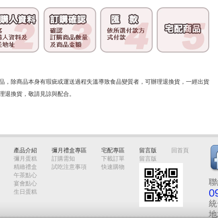
品，除商品本身有瑕疵或運送過程失溫導致食品變質者，可辦理退換貨，一經出貨
理退換貨，敬請見諒與配合。
產品介紹
彌月禮盒專區
宅配專區
留言版
回首頁
彌月蛋糕
訂購需知
下載訂單
留言版
精緻禮盒
試吃注意事項
快速購物
午茶點心
聯
宴會點心
0
生日蛋糕
統
地