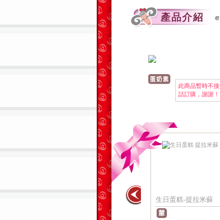
產品介紹
此商品暫時不接
話訂購，謝謝！
淇琳
生日蛋糕-提拉米蘇
生日蛋糕-招牌羊