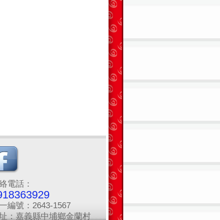
絡電話：
918363929
一編號：2643-1567
址：嘉義縣中埔鄉金蘭村