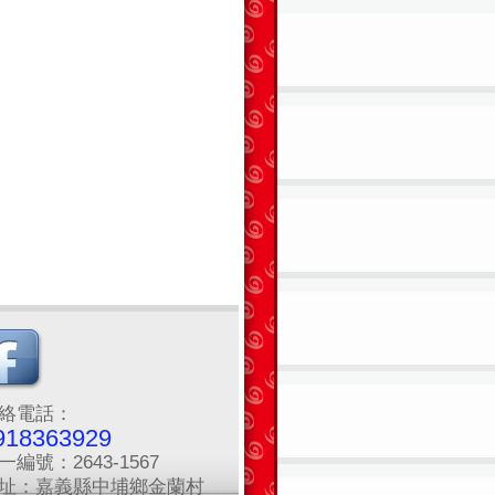
絡電話：
918363929
一編號：2643-1567
址：嘉義縣中埔鄉金蘭村