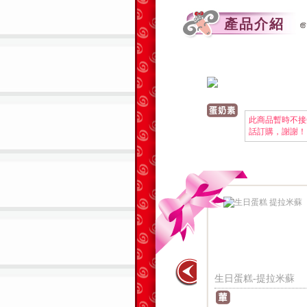
產品介紹
此商品暫時不接
話訂購，謝謝！
-芋泥布丁
生日蛋糕-冰淇琳
生日蛋糕-提拉米蘇