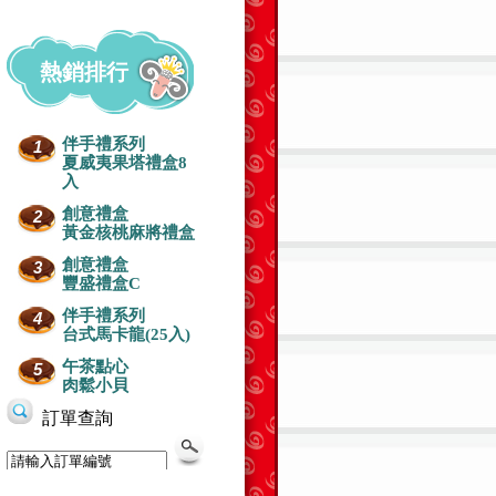
熱銷排行
伴手禮系列
1
夏威夷果塔禮盒8
入
創意禮盒
2
黃金核桃麻將禮盒
創意禮盒
3
豐盛禮盒C
伴手禮系列
4
台式馬卡龍(25入)
午茶點心
5
肉鬆小貝
生日蛋糕-浪漫
生日蛋糕-芒果+水果
生日蛋糕-