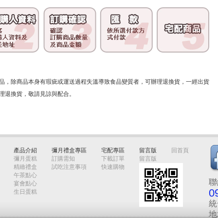
品，除商品本身有瑕疵或運送過程失溫導致食品變質者，可辦理退換貨，一經出貨
理退換貨，敬請見諒與配合。
產品介紹
彌月禮盒專區
宅配專區
留言版
回首頁
彌月蛋糕
訂購需知
下載訂單
留言版
精緻禮盒
試吃注意事項
快速購物
午茶點心
聯
宴會點心
0
生日蛋糕
統
地